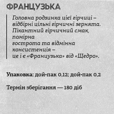
Французька
Головна родзинка цієї гірчиці –
відбірні цільні гірчичні зернята.
Пікантний гірчичний смак,
помірна
гострота та відмінна
консистенція –
це і є «Французька» від «Щедро».
Упаковка:
дой-пак 0,12
;
дой-пак 0,2
Термін зберігання — 180 діб