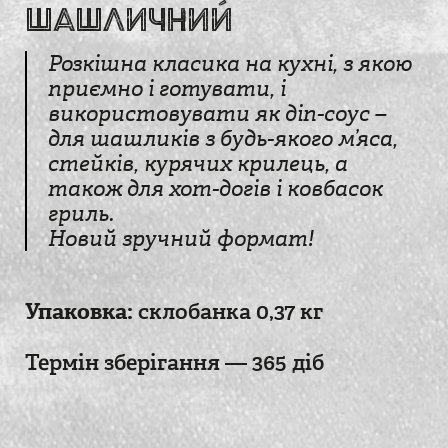
Шашличний
Розкішна класика на кухні, з якою
приємно і готувати, і
використовувати як діп-соус –
для шашликів з будь-якого м’яса,
стейків, курячих крилець, а
також для хот-догів і ковбасок
гриль.
Новий зручний формат!
Упаковка:
склобанка 0,37 кг
Термін зберігання — 365 діб