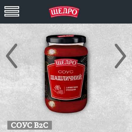
СОУС B2C