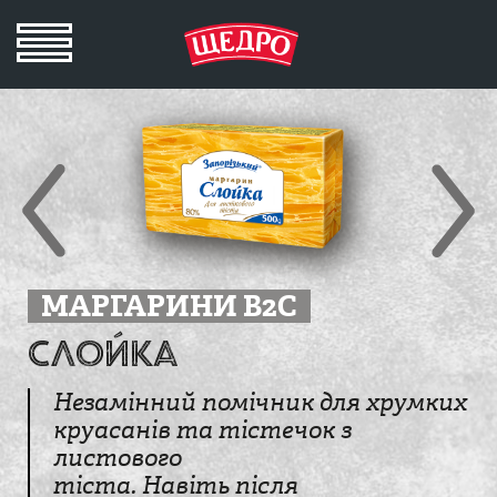
МАРГАРИНИ B2C
Слойка
Незамінний помічник для хрумких
круасанів та тістечок з
листового
тіста. Навіть після