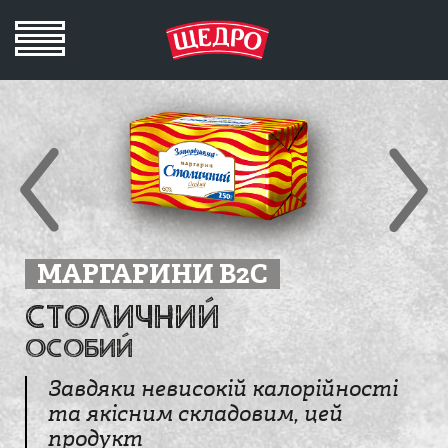
МАРГАРИНИ B2C
Столичний
особий
Завдяки невисокій калорійності
та якісним складовим, цей
продукт