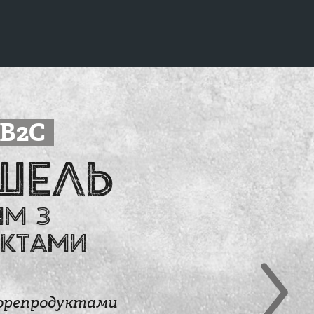
B2C
шель
ям з
ктами
орепродуктами