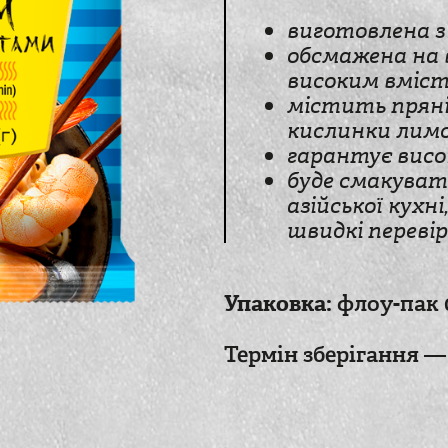
виготовлена з
обсмажена на в
високим вміст
містить пряні 
кислинки лим
гарантує висо
буде смакуват
азійської кухн
швидкі переві
Упаковка:
флоу-пак
Термін зберігання — 