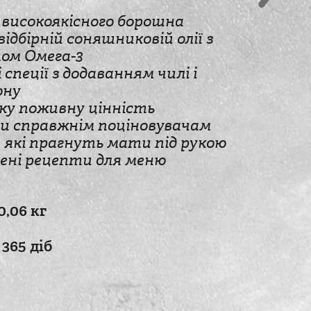
 високоякісного борошна
ідбірній соняшниковій олії з
ом Омега-3
спеції з додаванням чилі і
ону
ку поживну цінність
и справжнім поціновувачам
і, які прагнуть мати під рукою
рені рецепти для меню
0,06 кг
365 діб