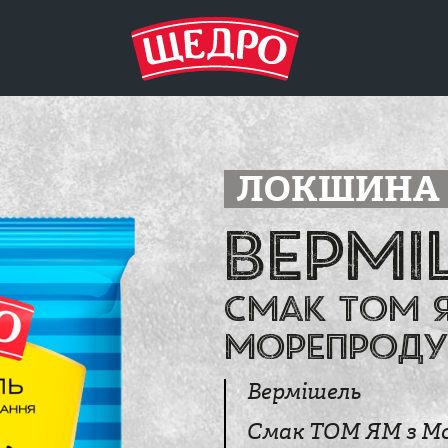
ЛОКШИНА 
Вермі
Смак том 
морепроду
Вермішель
Смак ТОМ ЯМ з М