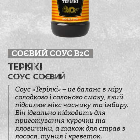
СОЄВИЙ СОУС B2C
Теріякі
соус соєвий
Соус «Теріякі» – це баланс в міру
солодкого і солоного смаку, який
підсилює мікс часнику та імбиру.
Він ідеально підходить для
приготування курочки та
яловичини, а також для страв з
лосося, тунця і креветок.