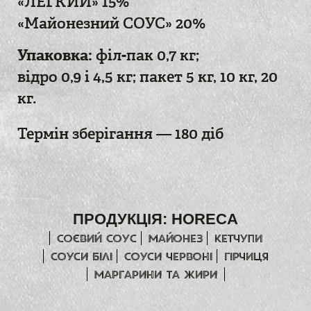
«ЛЕГКИЙ» 15%
«Майонезний СОУС» 20%
Упаковка:
філ-пак 0,7 кг;
відро 0,9 і 4,5 кг;
пакет 5 кг, 10 кг, 20
кг.
Термін зберігання — 180 діб
ПРОДУКЦІЯ:
HORECA
Соєвий соус
Майонез
Кетчупи
СОУСИ БІЛІ
СОУСИ ЧЕРВОНІ
гірчиця
МАРГАРИНИ ТА ЖИРИ