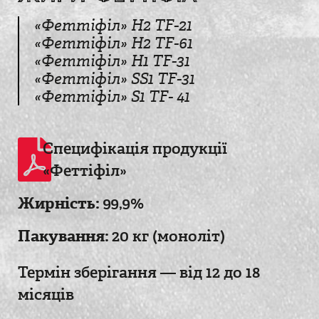
«Феттіфіл» H2 TF-21
«Феттіфіл» H2 TF-61
«Феттіфіл» H1 TF-31
«Феттіфіл» SS1 TF-31
«Феттіфіл» S1 TF- 41
Специфікація продукції
«Феттіфіл»
Жирність:
99,9%
Пакування:
20 кг (моноліт)
Термін зберігання — від 12 до 18
місяців